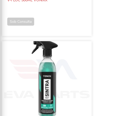
V-FLOC 500ML VONIXX
Sob Consulta