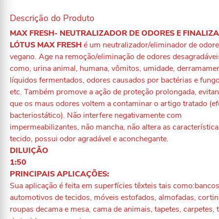
Descrição do Produto
MAX FRESH- NEUTRALIZADOR DE ODORES E FINALIZ
LÓTUS MAX FRESH
é um neutralizador/eliminador de odor
vegano. Age na remoção/eliminação de odores desagradávei
como, urina animal, humana, vômitos, umidade, derramame
líquidos fermentados, odores causados por bactérias e fungo
etc. Também promove a ação de proteção prolongada, evita
que os maus odores voltem a contaminar o artigo tratado (ef
bacteriostático). Não interfere negativamente com
impermeabilizantes, não mancha, não altera as característic
tecido, possui odor agradável e aconchegante.
DILUIÇÃO
1:50
PRINCIPAIS APLICAÇÕES:
Sua aplicação é feita em superfícies têxteis tais como:banco
automotivos de tecidos, móveis estofados, almofadas, cortin
roupas decama e mesa, cama de animais, tapetes, carpetes, t