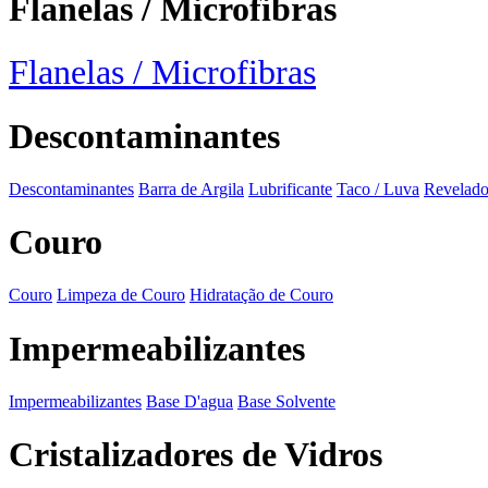
Flanelas / Microfibras
Flanelas / Microfibras
Descontaminantes
Descontaminantes
Barra de Argila
Lubrificante
Taco / Luva
Revelado
Couro
Couro
Limpeza de Couro
Hidratação de Couro
Impermeabilizantes
Impermeabilizantes
Base D'agua
Base Solvente
Cristalizadores de Vidros