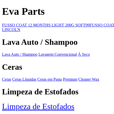
Eva Parts
FUSSO COAT 12 MONTHS LIGHT 200G SOFT99
FUSSO COAT
LINCOLN
Lava Auto / Shampoo
Lava Auto / Shampoo
Lavagem Convencional
À Seco
Ceras
Ceras
Ceras Líquidas
Ceras em Pasta
Premium
Cleaner Wax
Limpeza de Estofados
Limpeza de Estofados