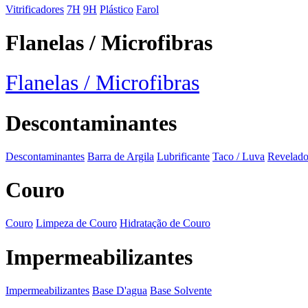
Vitrificadores
7H
9H
Plástico
Farol
Flanelas / Microfibras
Flanelas / Microfibras
Descontaminantes
Descontaminantes
Barra de Argila
Lubrificante
Taco / Luva
Revelado
Couro
Couro
Limpeza de Couro
Hidratação de Couro
Impermeabilizantes
Impermeabilizantes
Base D'agua
Base Solvente