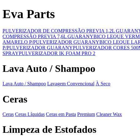
Eva Parts
PULVERIZADOR DE COMPRESSÃO PREVIA 1,2L GUARAN
COMPRESSÃO PREVIA 7,6L GUARANY
BICO LEQUE VER
AMARELO P/PULVERIZADOR GUARANY
BICO LEQUE LA
P/PULVERIZADOR GUARANY
PULVERIZADOR CORES 500
SPRAY
PULVERIZADOR IK FOAM PRO 2
Lava Auto / Shampoo
Lava Auto / Shampoo
Lavagem Convencional
À Seco
Ceras
Ceras
Ceras Líquidas
Ceras em Pasta
Premium
Cleaner Wax
Limpeza de Estofados