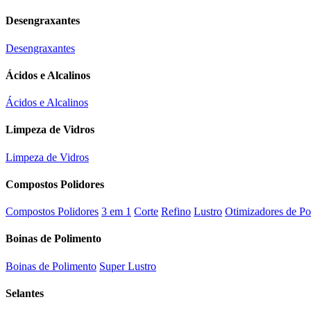
Desengraxantes
Desengraxantes
Ácidos e Alcalinos
Ácidos e Alcalinos
Limpeza de Vidros
Limpeza de Vidros
Compostos Polidores
Compostos Polidores
3 em 1
Corte
Refino
Lustro
Otimizadores de Po
Boinas de Polimento
Boinas de Polimento
Super Lustro
Selantes