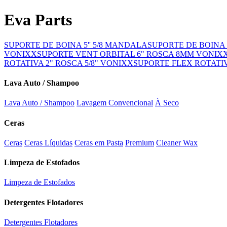
Eva Parts
SUPORTE DE BOINA 5'' 5/8 MANDALA
SUPORTE DE BOINA 
VONIXX
SUPORTE VENT ORBITAL 6" ROSCA 8MM VONIX
ROTATIVA 2" ROSCA 5/8" VONIXX
SUPORTE FLEX ROTATIV
Lava Auto / Shampoo
Lava Auto / Shampoo
Lavagem Convencional
À Seco
Ceras
Ceras
Ceras Líquidas
Ceras em Pasta
Premium
Cleaner Wax
Limpeza de Estofados
Limpeza de Estofados
Detergentes Flotadores
Detergentes Flotadores