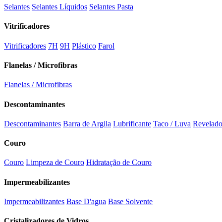
Selantes
Selantes Líquidos
Selantes Pasta
Vitrificadores
Vitrificadores
7H
9H
Plástico
Farol
Flanelas / Microfibras
Flanelas / Microfibras
Descontaminantes
Descontaminantes
Barra de Argila
Lubrificante
Taco / Luva
Revelado
Couro
Couro
Limpeza de Couro
Hidratação de Couro
Impermeabilizantes
Impermeabilizantes
Base D'agua
Base Solvente
Cristalizadores de Vidros