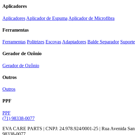
Aplicadores
Aplicadores
Aplicador de Espuma
Aplicador de Microfibra
Ferramentas
Ferramentas
Politrizes
Escovas
Adaptadores
Balde Separador
Suporte
Gerador de Ozônio
Gerador de Ozônio
Outros
Outros
PPF
PPF
(71) 98338-0077
EVA CARE PARTS | CNPJ: 24.978.924/0001-25 | Rua Avenida Santos D
98338-0077