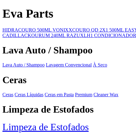
Eva Parts
HIDRACOURO 500ML VONIXX
COURO QD 2X1 500ML EA
CADILLAC
KOURUM 240ML RAZUX
LH1 CONDICIONADOR
Lava Auto / Shampoo
Lava Auto / Shampoo
Lavagem Convencional
À Seco
Ceras
Ceras
Ceras Líquidas
Ceras em Pasta
Premium
Cleaner Wax
Limpeza de Estofados
Limpeza de Estofados