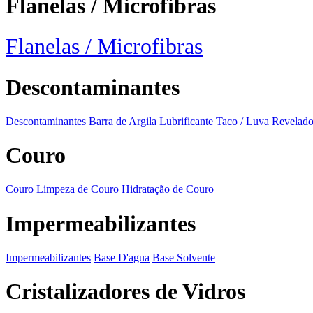
Flanelas / Microfibras
Flanelas / Microfibras
Descontaminantes
Descontaminantes
Barra de Argila
Lubrificante
Taco / Luva
Revelado
Couro
Couro
Limpeza de Couro
Hidratação de Couro
Impermeabilizantes
Impermeabilizantes
Base D'agua
Base Solvente
Cristalizadores de Vidros